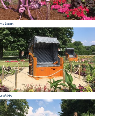
nte Leezen
randkörbe