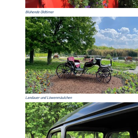
Blühende Oldtimer
Landauer und Löwenmäulchen