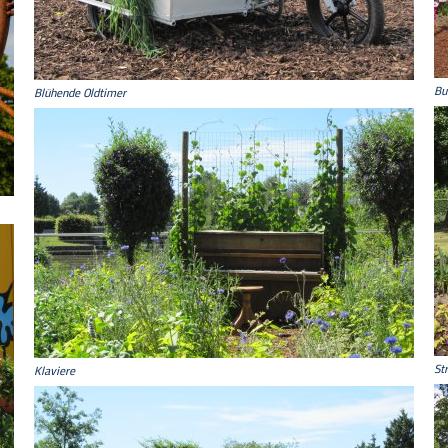
Bu
Blühende Oldtimer
St
Klaviere