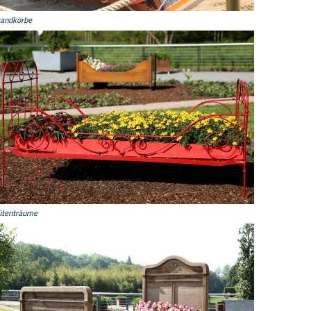
randkörbe
ütenträume