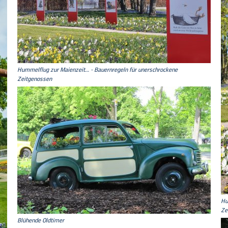
Hummelflug zur Maienzeit… - Bauernregeln für unerschrockene
Zeitgenossen
Hu
Ze
Blühende Oldtimer