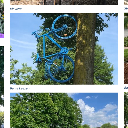
St
Klaviere
Bl
Bunte Leezen