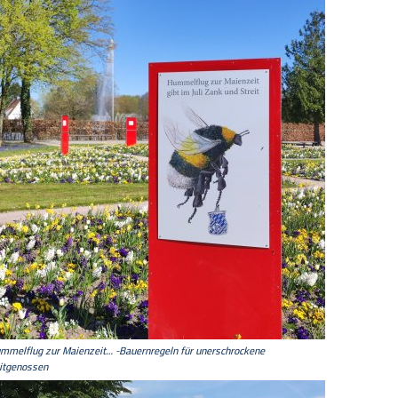
mmelflug zur Maienzeit… - Bauernregeln für unerschrockene
itgenossen