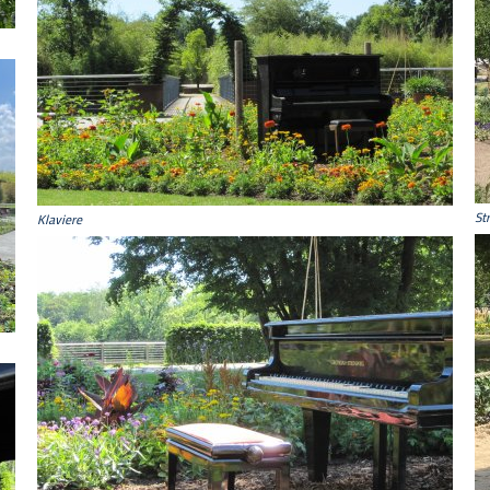
St
Klaviere