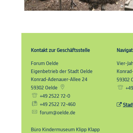
Kontakt
zur
Geschäftsstelle
Navigat
Forum Oelde
Forum Oelde
Vier-Ja
Eigenbetrieb der Stadt Oelde
Konrad
Konrad-Adenauer-Allee 24
59302
59302
Oelde
+49
+49 2522 72-0
+49 2522 72-460
Stad
forum@oelde.de
Büro Kindermuseum Klipp Klapp
Büro Kindermu