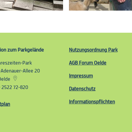
ion zum Parkgelände
Nutzungsordnung Park
hreszeiten-Park
Vier-Jahreszeiten-Park
AGB Forum Oelde
-Adenauer-Allee 20
Impressum
Oelde
 2522 72-820
Datenschutz
Informationspflichten
tplan
seum Klipp Klapp