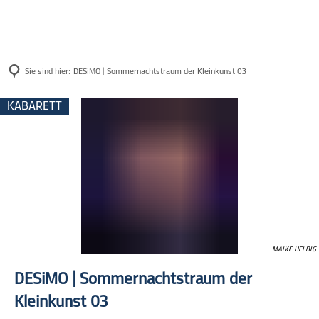
Sie sind hier:
DESiMO | Sommernachtstraum der Kleinkunst 03
KABARETT
DESiMO
KATEGORIE: KABARETT
|
Sommernachtstraum
der
MAIKE HELBIG
DESiMO | Sommernachtstraum der
Kleinkunst
Kleinkunst 03