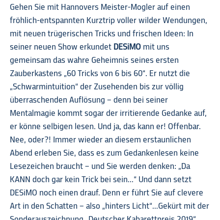
Gehen Sie mit Hannovers Meister-Mogler auf einen
03
fröhlich-entspannten Kurztrip voller wilder Wendungen,
mit neuen trügerischen Tricks und frischen Ideen: In
seiner neuen Show erkundet
DESiMO
mit uns
gemeinsam das wahre Geheimnis seines ersten
Zauberkastens „60 Tricks von 6 bis 60“. Er nutzt die
„Schwarmintuition“ der Zusehenden bis zur völlig
überraschenden Auflösung – denn bei seiner
Mentalmagie kommt sogar der irritierende Gedanke auf,
er könne selbigen lesen. Und ja, das kann er! Offenbar.
Nee, oder?! Immer wieder an diesem erstaunlichen
Abend erleben Sie, dass es zum Gedankenlesen keine
Lesezeichen braucht – und Sie werden denken: „Da
KANN doch gar kein Trick bei sein...“ Und dann setzt
DESiMO noch einen drauf. Denn er führt Sie auf clevere
Art in den Schatten – also „hinters Licht“... Gekürt mit der
Sonderauszeichnung „Deutscher Kabarettpreis 2019“,